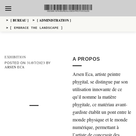
Skip
to
content
[ BUREAU ]
[ ADMINISTRATION ]
>
>
>
[ EMBRACE THE LANDSCAPE ]
EXHIBITION
A PROPOS
31/07/2023
POSTED ON
BY
ARSEN ECA
Arsen Eca, artiste peintre
phygital, se distingue par son
utilisation innovante de ce
qu’il nomme la matière
phygitale, ce matériau avant-
gardiste établit un pont entre le
monde physique et le monde
numérique, permettant à
l’artiste de concevoir des