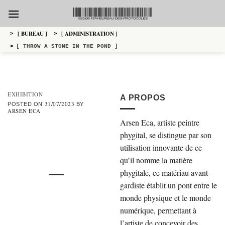
Skip
to
content
[ BUREAU ]
[ ADMINISTRATION ]
>
>
>
[ THROW A STONE IN THE POND ]
EXHIBITION
A PROPOS
31/07/2023
POSTED ON
BY
ARSEN ECA
Arsen Eca, artiste peintre
phygital, se distingue par son
utilisation innovante de ce
qu’il nomme la matière
phygitale, ce matériau avant-
gardiste établit un pont entre le
monde physique et le monde
numérique, permettant à
l’artiste de concevoir des