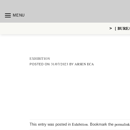
Skip
to
MENU
content
[ BUREA
>
EXHIBITION
31/07/2023
ARSEN ECA
POSTED ON
BY
Exhibition
permalink
This entry was posted in
. Bookmark the