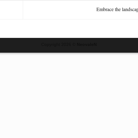
Embrace the landsca
Copyright 2026 ©
NeovaleN