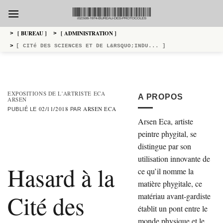
Passer
au
contenu
[ BUREAU ]
[ ADMINISTRATION ]
>
>
>
[ CITé DES SCIENCES ET DE L&RSQUO;INDU... ]
EXPOSITIONS DE L'ARTRISTE ECA
A PROPOS
ARSEN
02/11/2018
ARSEN ECA
PUBLIÉ LE
PAR
Arsen Eca, artiste
peintre phygital, se
distingue par son
utilisation innovante de
Hasard à la
ce qu’il nomme la
matière phygitale, ce
Cité des
matériau avant-gardiste
établit un pont entre le
monde physique et le