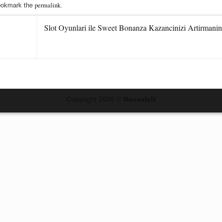
permalink
ookmark the
.
Slot Oyunlari ile Sweet Bonanza Kazancinizi Artirmanin
Copyright 2026 ©
NeovaleN