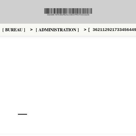
[ BUREAU ]
[ ADMINISTRATION ]
>
>
[ 36211292173345644