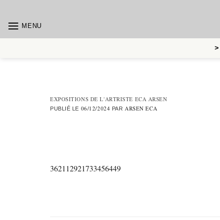
Passer
au
MENU
contenu
>
EXPOSITIONS DE L'ARTRISTE ECA ARSEN
06/12/2024
ARSEN ECA
PUBLIÉ LE
PAR
362112921733456449